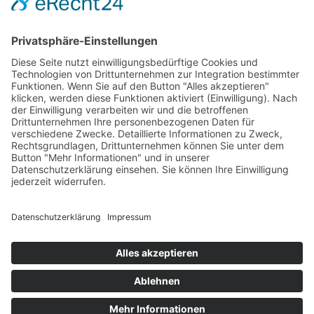
Beispiel Seite
Danke Seite
Sample Page
KATEGORIEN
Uncategorized
ARCHIV
Februar 2024
Built with
GREYD.SUITE